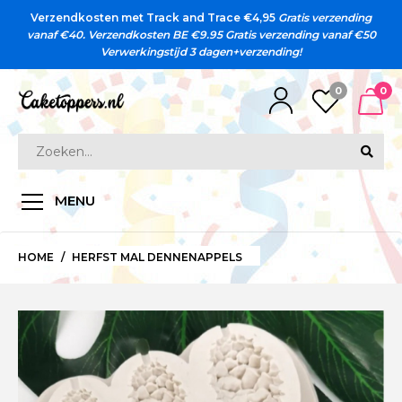
Verzendkosten met Track and Trace €4,95
Gratis verzending
vanaf €40. Verzendkosten BE €9.95
Gratis verzending vanaf €50
Verwerkingstijd 3 dagen+verzending!
0
0
MENU
HOME
HERFST MAL DENNENAPPELS