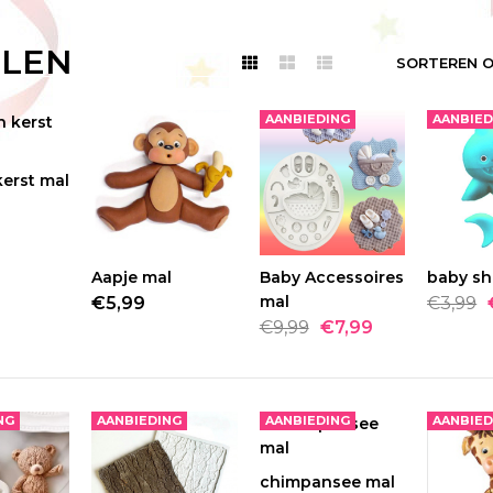
LEN
SORTEREN O
AANBIEDING
AANBIED
6
kerst mal
ELLEN
3 in een kerst mal
€4,99
Aapje mal
BESTELLEN
Baby Accessoires
BESTELLEN
baby sh
BES
mal
€5,99
€3,99
MODEL
3 IN EEN KERSTM
€9,99
€7,99
AVAILABILITY
6
3 in een ..
NG
AANBIEDING
AANBIEDING
AANBIED
5
chimpansee mal
BESTELLEN