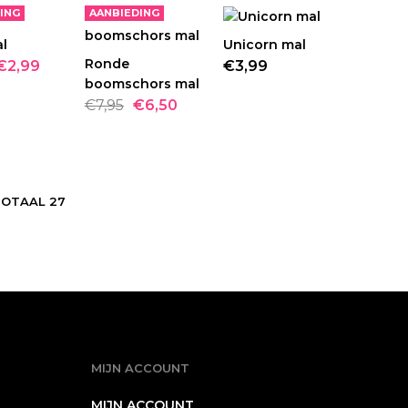
ING
AANBIEDING
l
TELLEN
Unicorn mal
BESTELLEN
Ronde
BESTELLEN
€2,99
€3,99
boomschors mal
€7,95
€6,50
BESTELLEN
TOTAAL 27
ADD TO COMPARE
VERLANGLIJST
MIJN ACCOUNT
MIJN ACCOUNT