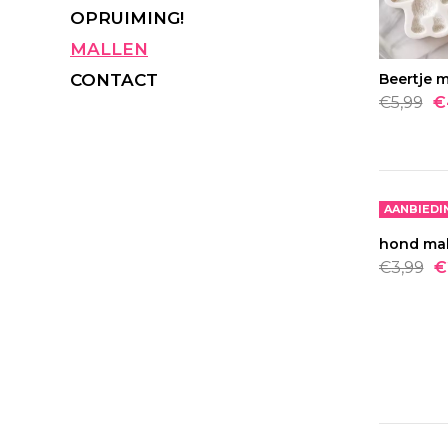
OPRUIMING!
MALLEN
CONTACT
Beertje m
BEST
€5,99
€
AANBIEDI
hond ma
BEST
AANBIEDI
€3,99
€