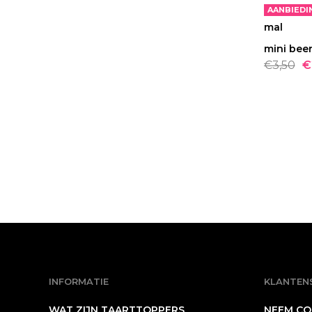
AANBIEDI
mini beer
BEST
AANBIEDI
€3,50
€
INFORMATIE
KLANTEN
WAT ZIJN TAARTTOPPERS
NEEM CO