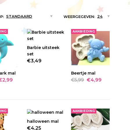
P:
WEERGEGEVEN:
ING
AANBIEDING
Barbie uitsteek
BESTELLEN
set
BESTELLEN
€3,49
ADD TO COMPARE
ark mal
TELLEN
Beertje mal
BESTELLEN
€2,99
€5,99
€4,99
VERLANGLIJST
AL
ING
AANBIEDING
halloween mal
BESTELLEN
€4,25