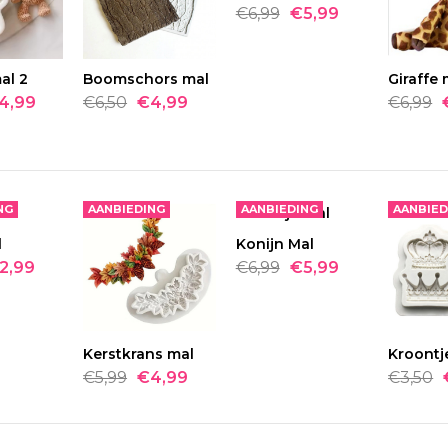
Aapje mal
€6,99
€5,99
€5,99
al 2
ELLEN
Boomschors mal
BESTELLEN
Giraffe 
BES
4,99
€6,50
€4,99
€6,99
MODEL
AAPJE MAL
AVAILABILITY
5
Aapje mal..
NG
AANBIEDING
AANBIEDING
AANBIED
l
ELLEN
Konijn Mal
BESTELLEN
NG
3
2,99
€6,99
€5,99
Baby Accessoires m
Kerstkrans mal
BESTELLEN
Kroontj
BES
€5,99
€4,99
€3,50
€9,99
€7,99
MODEL
BABY ACCESSOIRE