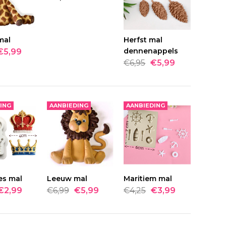
BESTELLEN
mal
TELLEN
Herfst mal
BESTELLEN
ADD TO COMPARE
dennenappels
€5,99
€6,95
€5,99
VERLANGLIJST
ING
AANBIEDING
AANBIEDING
al
BESTELLEN
es mal
TELLEN
Leeuw mal
BESTELLEN
Maritiem mal
BESTELLEN
€2,99
€6,99
€5,99
€4,25
€3,99
ADD TO COMPARE
VERLANGLIJST
S MAL