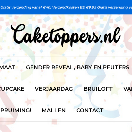
Gratis verzending vanaf €40. Verzendkosten BE €9.95
Gratis verzending v
 MAAT
GENDER REVEAL, BABY EN PEUTERS
CUPCAKE
VERJAARDAG
BRUILOFT
VA
PRUIMING!
MALLEN
CONTACT