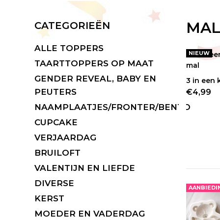
MAL
CATEGORIEËN
ALLE TOPPERS
NIEUW
NIEUW
TAARTTOPPERS OP MAAT
GENDER REVEAL, BABY EN
3 in een 
BEST
PEUTERS
€4,99
NAAMPLAATJES/FRONTER/BENTO
CUPCAKE
VERJAARDAG
BRUILOFT
VALENTIJN EN LIEFDE
DIVERSE
AANBIEDI
KERST
MOEDER EN VADERDAG