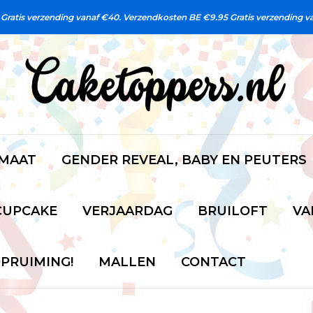
Gratis verzending vanaf €40. Verzendkosten BE €9.95
Gratis verzending v
 MAAT
GENDER REVEAL, BABY EN PEUTERS
CUPCAKE
VERJAARDAG
BRUILOFT
VA
PRUIMING!
MALLEN
CONTACT