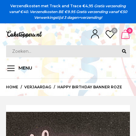
Verzendkosten met Track and Trace €4,95
Gratis verzending
vanaf €40. Verzendkosten BE €9.95
Gratis verzending vanaf €50
Verwerkingstijd 3 dagen+verzending!
0
0
MENU
HOME
VERJAARDAG
HAPPY BIRTHDAY BANNER ROZE